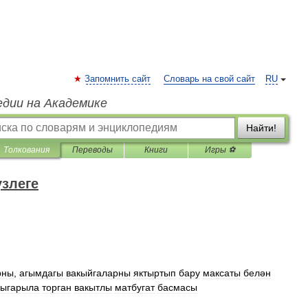
Запомнить сайт
Словарь на свой сайт
RU
едии на Академике
Найти!
Толкования
Переводы
Книги
Игры ⚽
үзлеге
рны
,
агымдагы
вакыйгаларны
яктыртып
бару
максаты
белән
чыгарыла
торган
вакытлы
матбугат
басмасы