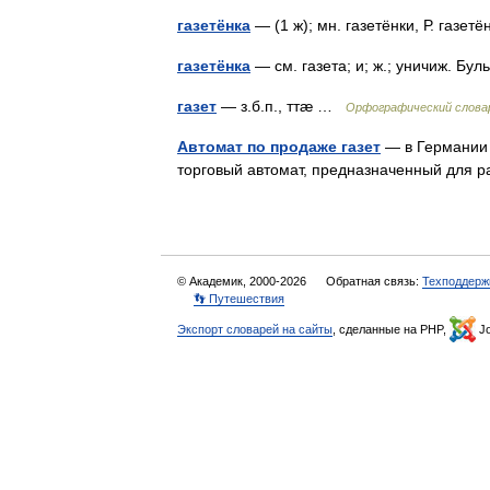
газетёнка
— (1 ж); мн. газетёнки, Р. газе
газетёнка
— см. газета; и; ж.; уничиж. Б
газет
— з.б.п., ттæ …
Орфографический словар
Автомат по продаже газет
— в Германии А
торговый автомат, предназначенный для 
© Академик, 2000-2026
Обратная связь:
Техподдерж
👣 Путешествия
Экспорт словарей на сайты
, сделанные на PHP,
Jo