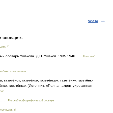
газета
х словарях:
уквы Ё
овый словарь Ушакова. Д.Н. Ушаков. 1935 1940 …
Толковый
афический словарь
, газетёнок, газетёнке, газетёнкам, газетёнку, газетёнки,
тёнке, газетёнках (Источник: «Полная акцентуированная
лов
нок …
Русский орфографический словарь
ния буквы Ё