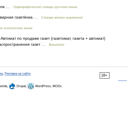
тёнок …
Орфографический словарь русского языка
ульварная газетёнка …
Словарь многих выражений
ь осетинского языка
втомат по продаже газет (газетомат, газета + автомат)
распространения газет …
Википедия
ка
,
Реклама на сайте
18+
omla,
Drupal,
WordPress, MODx.