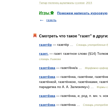
Татар
теленең
аңлатмалы
сүзлеге
.
2013
.
Игры ⚽
Поможем написать курсовую
газель
Смотреть что такое "газет" в други
газетёр
— газетёр …
Словарь употребления б
газет.
— газет. газетное слово (§14) Толк
словарь Ушакова
газетёнка
— газет/ёнк/а …
Морфемно-орфогр
газетёнка
— газетёнка, газетёнки, газетёнки
газетёнкой, газетёнкою, газетёнками, газе
парадигма по А. А. Зализняку») …
Формы с
газетёнка
— газетёнка, и, род. п. мн. ч. 
газетёнка
— газетёнка …
Словарь употребле