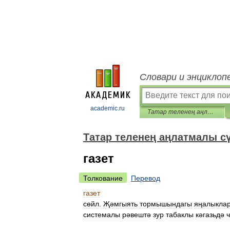
Словари и энциклоп
academic.ru
Татар теленең аңлатмалы сүзлеге
Татар теленең аңлатмалы с
газет
Толкование
Перевод
газет
сөйл
.
Җәмгыять
тормышындагы
яңалыкла
системалы
рәвештә
зур
табаклы
кәгазьдә